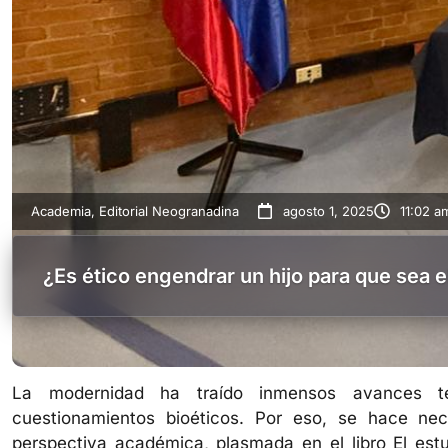
Academia
,
Editorial Neogranadina
agosto 1, 2025
11:02 a
¿Es ético engendrar un hijo para que sea
La modernidad ha traído inmensos avances te
cuestionamientos bioéticos. Por eso, se hace ne
perspectiva académica, plasmada en el libro El est