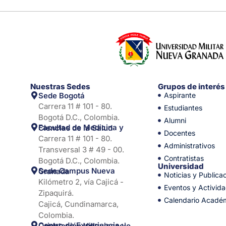
Nuestras Sedes
Grupos de interés
Sede Bogotá
Aspirante
Carrera 11 # 101 - 80.
Estudiantes
Bogotá D.C., Colombia.
Alumni
Facultad de Medicina y Ciencias de la Salud
Docentes
Carrera 11 # 101 - 80.
Administrativos
Transversal 3 # 49 - 00.
Contratistas
Bogotá D.C., Colombia.
Universidad
Sede Campus Nueva Granada
Noticias y Publica
Kilómetro 2, vía Cajicá -
Eventos y Activid
Zipaquirá.
Calendario Acadé
Cajicá, Cundinamarca,
Colombia.
Centro de Experiencia y Orientación Villavicencio