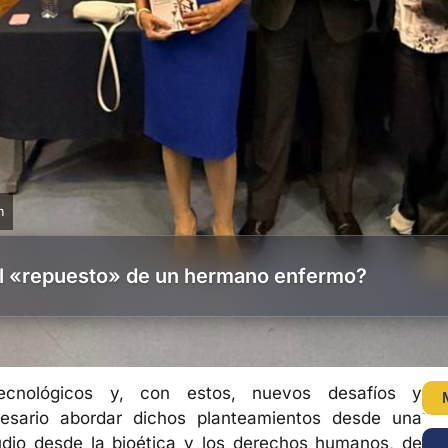
m
 el «repuesto» de un hermano enfermo?
cnológicos y, con estos, nuevos desafíos y
cesario abordar dichos planteamientos desde una
udio desde la bioética y los derechos humanos, de