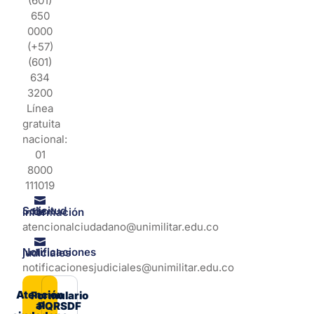
(601)
650
0000
(+57)
(601)
634
3200
Línea
gratuita
nacional:
01
8000
111019
Solicitud de información
atencionalciudadano@unimilitar.edu.co
Notificaciones judiciales
notificacionesjudiciales@unimilitar.edu.co
Atención
Formulario
al
PQRSDF