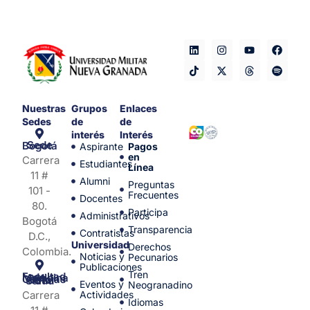
Nuestras
Grupos
Enlaces
Sedes
de
de
interés
Interés
Sede Bogotá
Aspirante
Pagos
en
Carrera
Estudiantes
Línea
11 #
Alumni
Preguntas
101 -
Frecuentes
Docentes
80.
Participa
Administrativos
Bogotá
Transparencia
Contratistas
D.C.,
Universidad
Derechos
Colombia.
Noticias y
Pecunarios
Publicaciones
Tren
Facultad de Medicina y Ciencias de la Salud
Eventos y
Neogranadino
Carrera
Actividades
Idiomas