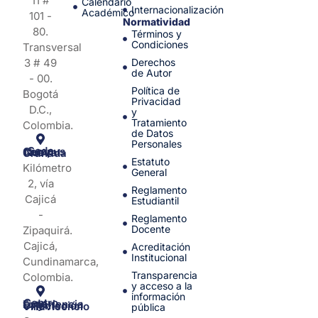
11 #
Calendario
Internacionalización
Académico
101 -
Normatividad
80.
Términos y
Condiciones
Transversal
3 # 49
Derechos
de Autor
- 00.
Política de
Bogotá
Privacidad
D.C.,
y
Tratamiento
Colombia.
de Datos
Personales
Sede Campus Nueva Granada
Estatuto
Kilómetro
General
2, vía
Reglamento
Cajicá
Estudiantil
-
Reglamento
Docente
Zipaquirá.
Cajicá,
Acreditación
Institucional
Cundinamarca,
Transparencia
Colombia.
y acceso a la
información
Centro de Experiencia y Orientación Villavicencio
pública