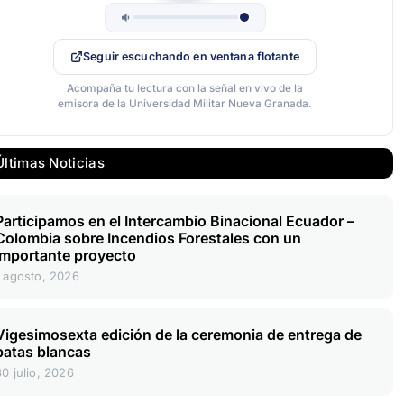
Seguir escuchando en ventana flotante
Acompaña tu lectura con la señal en vivo de la
emisora de la Universidad Militar Nueva Granada.
Últimas Noticias
Participamos en el Intercambio Binacional Ecuador –
Colombia sobre Incendios Forestales con un
importante proyecto
1 agosto, 2026
Vigesimosexta edición de la ceremonia de entrega de
batas blancas
30 julio, 2026