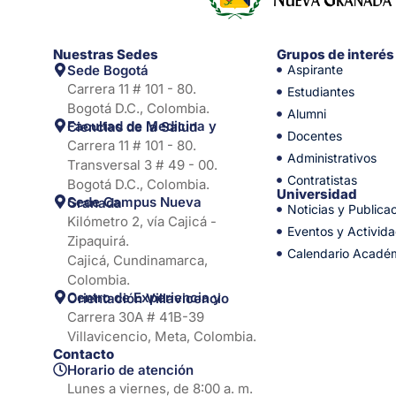
Nuestras Sedes
Grupos de interés
Sede Bogotá
Aspirante
Carrera 11 # 101 - 80.
Estudiantes
Bogotá D.C., Colombia.
Alumni
Facultad de Medicina y Ciencias de la Salud
Docentes
Carrera 11 # 101 - 80.
Administrativos
Transversal 3 # 49 - 00.
Contratistas
Bogotá D.C., Colombia.
Universidad
Sede Campus Nueva Granada
Noticias y Publica
Kilómetro 2, vía Cajicá -
Eventos y Activid
Zipaquirá.
Calendario Acadé
Cajicá, Cundinamarca,
Colombia.
Centro de Experiencia y Orientación Villavicencio
Carrera 30A # 41B-39
Villavicencio, Meta, Colombia.
Contacto
Horario de atención
Lunes a viernes, de 8:00 a. m.