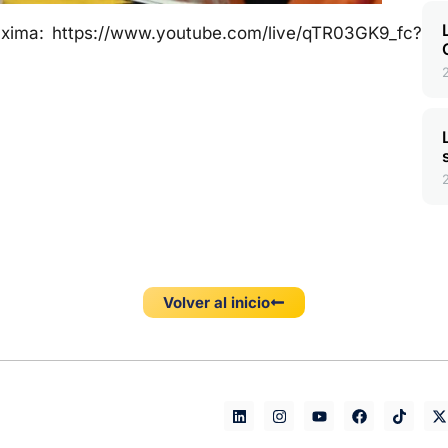
áxima: https://www.youtube.com/live/qTR03GK9_fc?
Volver al inicio