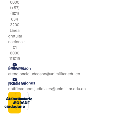
0000
(+57)
(601)
634
3200
Línea
gratuita
nacional:
01
8000
111019
Solicitud de información
atencionalciudadano@unimilitar.edu.co
Notificaciones judiciales
notificacionesjudiciales@unimilitar.edu.co
Atención
Formulario
al
PQRSDF
ciudadano