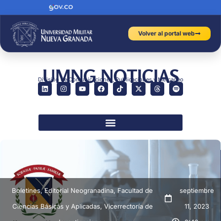
Volver al portal web
UMNG NOTICIAS
División de Comunicaciones, Publicaciones y Mercadeo
Boletines
,
Editorial Neogranadina
,
Facultad de
septiembre
Ciencias Básicas y Aplicadas
,
Vicerrectoría de
11, 2023