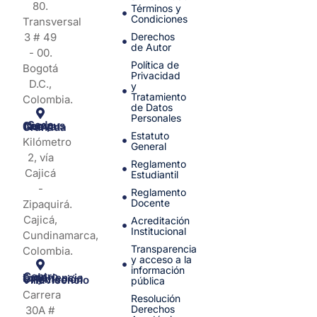
80.
Términos y
Condiciones
Transversal
3 # 49
Derechos
de Autor
- 00.
Política de
Bogotá
Privacidad
D.C.,
y
Tratamiento
Colombia.
de Datos
Personales
Sede Campus Nueva Granada
Estatuto
Kilómetro
General
2, vía
Reglamento
Cajicá
Estudiantil
-
Reglamento
Docente
Zipaquirá.
Cajicá,
Acreditación
Institucional
Cundinamarca,
Transparencia
Colombia.
y acceso a la
información
Centro de Experiencia y Orientación Villavicencio
pública
Carrera
Resolución
Derechos
30A #