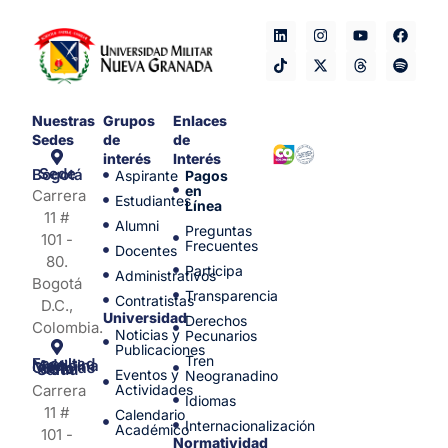
Nuestras
Grupos
Enlaces
Sedes
de
de
interés
Interés
Sede Bogotá
Aspirante
Pagos
en
Carrera
Estudiantes
Línea
11 #
Alumni
Preguntas
101 -
Frecuentes
Docentes
80.
Participa
Administrativos
Bogotá
Transparencia
Contratistas
D.C.,
Universidad
Derechos
Colombia.
Noticias y
Pecunarios
Publicaciones
Tren
Facultad de Medicina y Ciencias de la Salud
Eventos y
Neogranadino
Carrera
Actividades
Idiomas
11 #
Calendario
Internacionalización
Académico
101 -
Normatividad