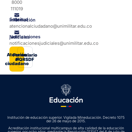
8000
111019
Solicitud de información
atencionalciudadano@unimilitar.edu.co
Notificaciones judiciales
notificacionesjudiciales@unimilitar.edu.co
Atención
Formulario
al
PQRSDF
ciudadano
Institución de educación superior. Vigilada Mineducación. Decreto 1075
del 26 de mayo de 2015.
Acreditación institucional multicampus de alta calidad de la educación
superior, por ocho años, mediante la Resolución 013147 del 6 de julio de