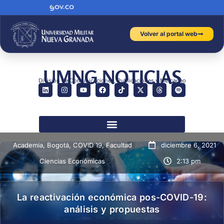
Volver al portal web
UMNG NOTICIAS
División de Comunicaciones, Publicaciones y Mercadeo
Academia
,
Bogotá
,
COVID 19
,
Facultad
diciembre 6, 2021
Ciencias Económicas
2:13 pm
La reactivación económica pos-COVID-19:
análisis y propuestas