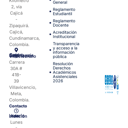
Kilómetro
General
2, vía
Reglamento
Cajicá
Estudiantil
-
Reglamento
Docente
Zipaquirá.
Cajicá,
Acreditación
Institucional
Cundinamarca,
Transparencia
Colombia.
y acceso a la
información
Centro de Experiencia y Orientación Villavicencio
pública
Carrera
Resolución
Derechos
30A #
Académicos
41B-
Asistenciales
39
2026
Villavicencio,
Meta,
Colombia.
Contacto
Horario de atención
Lunes