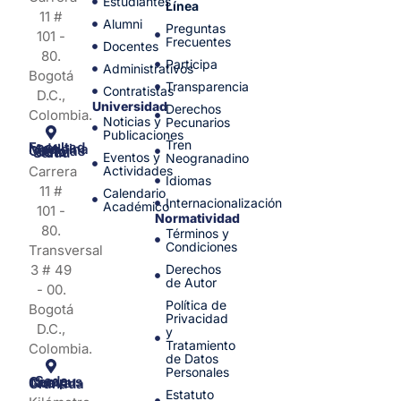
Estudiantes
Línea
11 #
Alumni
Preguntas
101 -
Frecuentes
Docentes
80.
Participa
Administrativos
Bogotá
Transparencia
Contratistas
D.C.,
Universidad
Derechos
Colombia.
Noticias y
Pecunarios
Publicaciones
Tren
Facultad de Medicina y Ciencias de la Salud
Eventos y
Neogranadino
Carrera
Actividades
Idiomas
11 #
Calendario
Internacionalización
Académico
101 -
Normatividad
80.
Términos y
Condiciones
Transversal
3 # 49
Derechos
de Autor
- 00.
Política de
Bogotá
Privacidad
D.C.,
y
Tratamiento
Colombia.
de Datos
Personales
Sede Campus Nueva Granada
Estatuto