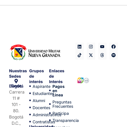
Nuestras
Grupos
Enlaces
Sedes
de
de
interés
Interés
Sede Bogotá
Aspirante
Pagos
en
Carrera
Estudiantes
Línea
11 #
Alumni
Preguntas
101 -
Frecuentes
Docentes
80.
Participa
Administrativos
Bogotá
Transparencia
Contratistas
D.C.,
Universidad