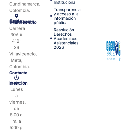
Institucional
Cundinamarca,
Transparencia
Colombia.
y acceso a la
información
Centro de Experiencia y Orientación Villavicencio
pública
Carrera
Resolución
Derechos
30A #
Académicos
41B-
Asistenciales
39
2026
Villavicencio,
Meta,
Colombia.
Contacto
Horario de atención
Lunes
a
viernes,
de
8:00 a.
m. a
5:00 p.