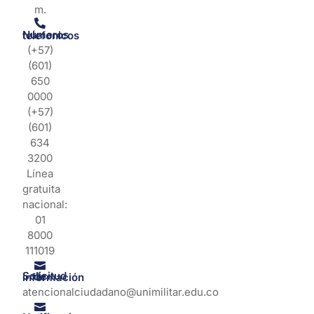
m.
Números telefonicos
(+57)
(601)
650
0000
(+57)
(601)
634
3200
Línea
gratuita
nacional:
01
8000
111019
Solicitud de información
atencionalciudadano@unimilitar.edu.co