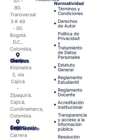
101 -
Normatividad
80.
Términos y
Condiciones
Transversal
3 # 49
Derechos
de Autor
- 00.
Política de
Bogotá
Privacidad
D.C.,
y
Tratamiento
Colombia.
de Datos
Personales
Sede Campus Nueva Granada
Estatuto
Kilómetro
General
2, vía
Reglamento
Cajicá
Estudiantil
-
Reglamento
Docente
Zipaquirá.
Cajicá,
Acreditación
Institucional
Cundinamarca,
Transparencia
Colombia.
y acceso a la
información
Centro de Experiencia y Orientación Villavicencio
pública
Carrera
Resolución