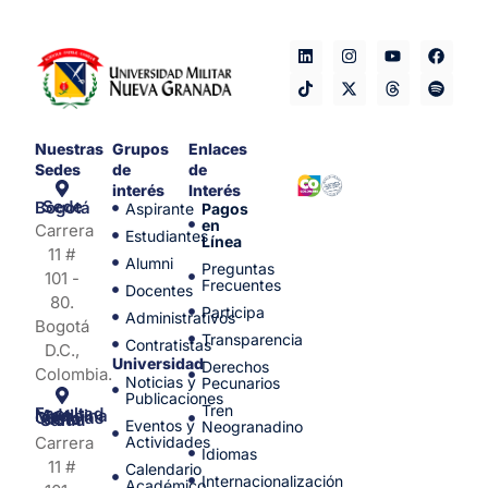
Nuestras
Grupos
Enlaces
Sedes
de
de
interés
Interés
Sede Bogotá
Aspirante
Pagos
en
Carrera
Estudiantes
Línea
11 #
Alumni
Preguntas
101 -
Frecuentes
Docentes
80.
Participa
Administrativos
Bogotá
Transparencia
Contratistas
D.C.,
Universidad
Derechos
Colombia.
Noticias y
Pecunarios
Publicaciones
Tren
Facultad de Medicina y Ciencias de la Salud
Eventos y
Neogranadino
Carrera
Actividades
Idiomas
11 #
Calendario
Internacionalización
Académico