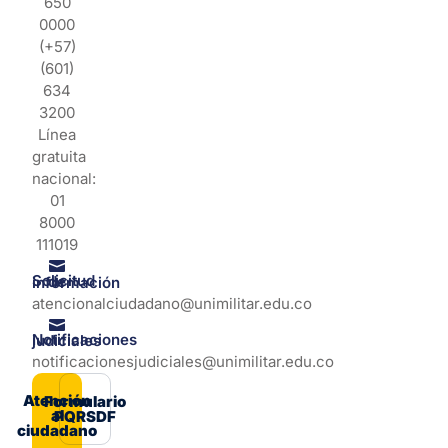
650
0000
(+57)
(601)
634
3200
Línea
gratuita
nacional:
01
8000
111019
Solicitud de información
atencionalciudadano@unimilitar.edu.co
Notificaciones judiciales
notificacionesjudiciales@unimilitar.edu.co
Atención
Formulario
al
PQRSDF
ciudadano