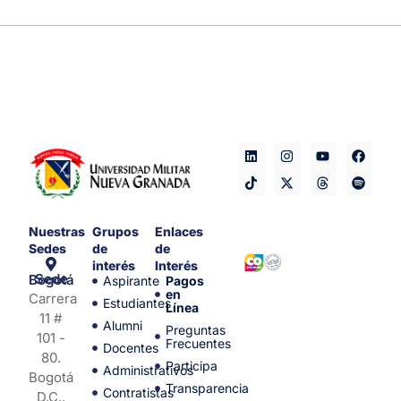
Nuestras
Grupos
Enlaces
Sedes
de
de
interés
Interés
Sede Bogotá
Aspirante
Pagos
en
Carrera
Estudiantes
Línea
11 #
Alumni
Preguntas
101 -
Frecuentes
Docentes
80.
Participa
Administrativos
Bogotá
Transparencia
Contratistas
D.C.,