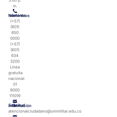
5:00 p.
m.
Números telefonicos
(+57)
(601)
650
0000
(+57)
(601)
634
3200
Línea
gratuita
nacional:
01
8000
111019
Solicitud de información
atencionalciudadano@unimilitar.edu.co