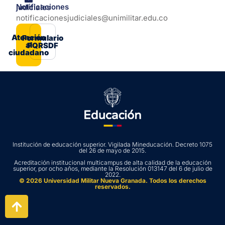
Notificaciones judiciales
notificacionesjudiciales@unimilitar.edu.co
Atención
Formulario
al
PQRSDF
ciudadano
Institución de educación superior. Vigilada Mineducación. Decreto 1075
del 26 de mayo de 2015.
Acreditación institucional multicampus de alta calidad de la educación
superior, por ocho años, mediante la Resolución 013147 del 6 de julio de
2022.
© 2026 Universidad Militar Nueva Granada. Todos los derechos
reservados.