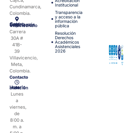
Cajicá,
Acreditación
Institucional
Cundinamarca,
Transparencia
Colombia.
y acceso a la
información
Centro de Experiencia y Orientación Villavicencio
pública
Carrera
Resolución
Derechos
30A #
Académicos
41B-
Asistenciales
39
2026
Villavicencio,
Meta,
Colombia.
Contacto
Horario de atención
Lunes
a
viernes,
de
8:00 a.
m. a