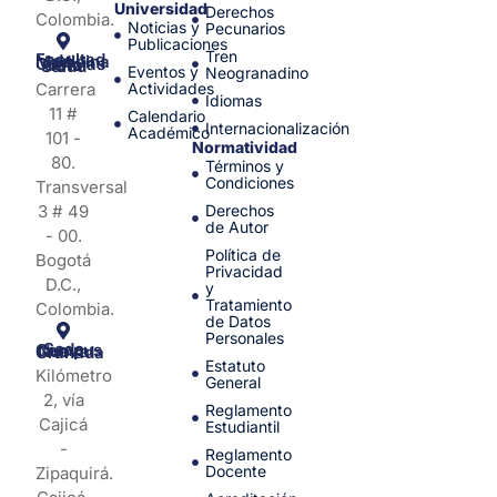
Universidad
Derechos
Colombia.
Noticias y
Pecunarios
Publicaciones
Tren
Facultad de Medicina y Ciencias de la Salud
Eventos y
Neogranadino
Carrera
Actividades
Idiomas
11 #
Calendario
Internacionalización
Académico
101 -
Normatividad
80.
Términos y
Condiciones
Transversal
3 # 49
Derechos
de Autor
- 00.
Política de
Bogotá
Privacidad
D.C.,
y
Tratamiento
Colombia.
de Datos
Personales
Sede Campus Nueva Granada
Estatuto
Kilómetro
General
2, vía
Reglamento
Cajicá
Estudiantil
-
Reglamento
Docente
Zipaquirá.