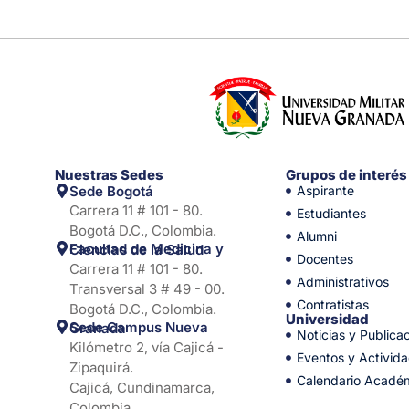
Nuestras Sedes
Grupos de interés
Sede Bogotá
Aspirante
Carrera 11 # 101 - 80.
Estudiantes
Bogotá D.C., Colombia.
Alumni
Facultad de Medicina y Ciencias de la Salud
Docentes
Carrera 11 # 101 - 80.
Administrativos
Transversal 3 # 49 - 00.
Contratistas
Bogotá D.C., Colombia.
Universidad
Sede Campus Nueva Granada
Noticias y Publica
Kilómetro 2, vía Cajicá -
Eventos y Activid
Zipaquirá.
Calendario Acadé
Cajicá, Cundinamarca,
Colombia.