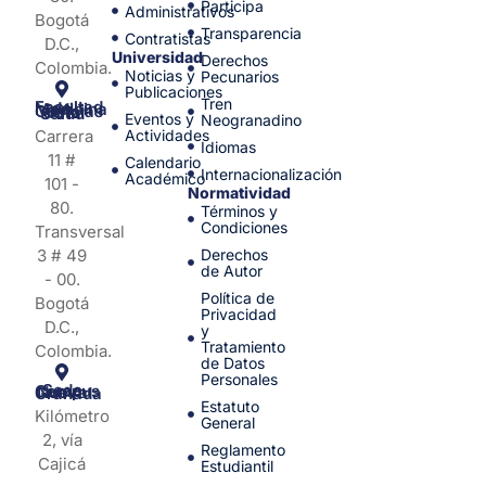
Participa
Administrativos
Bogotá
Transparencia
Contratistas
D.C.,
Universidad
Derechos
Colombia.
Noticias y
Pecunarios
Publicaciones
Tren
Facultad de Medicina y Ciencias de la Salud
Eventos y
Neogranadino
Carrera
Actividades
Idiomas
11 #
Calendario
Internacionalización
Académico
101 -
Normatividad
80.
Términos y
Condiciones
Transversal
3 # 49
Derechos
de Autor
- 00.
Política de
Bogotá
Privacidad
D.C.,
y
Tratamiento
Colombia.
de Datos
Personales
Sede Campus Nueva Granada
Estatuto
Kilómetro
General
2, vía
Reglamento
Cajicá
Estudiantil