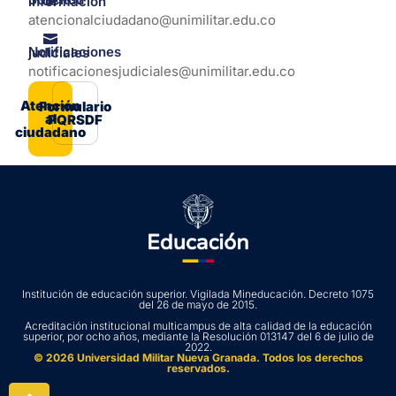
Solicitud de información
atencionalciudadano@unimilitar.edu.co
Notificaciones judiciales
notificacionesjudiciales@unimilitar.edu.co
Atención
Formulario
al
PQRSDF
ciudadano
Institución de educación superior. Vigilada Mineducación. Decreto 1075
del 26 de mayo de 2015.
Acreditación institucional multicampus de alta calidad de la educación
superior, por ocho años, mediante la Resolución 013147 del 6 de julio de
2022.
© 2026 Universidad Militar Nueva Granada. Todos los derechos
reservados.