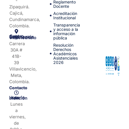
-
Reglamento
Docente
Zipaquirá.
Cajicá,
Acreditación
Institucional
Cundinamarca,
Transparencia
Colombia.
y acceso a la
información
Centro de Experiencia y Orientación Villavicencio
pública
Carrera
Resolución
Derechos
30A #
Académicos
41B-
Asistenciales
39
2026
Villavicencio,
Meta,
Colombia.
Contacto
Horario de atención
Lunes
a
viernes,
de