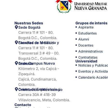
Nuestras Sedes
Grupos de interés
Sede Bogotá
Aspirante
Carrera 11 # 101 - 80.
Estudiantes
Bogotá D.C., Colombia.
Alumni
Facultad de Medicina y Ciencias de la Salud
Docentes
Carrera 11 # 101 - 80.
Administrativos
Transversal 3 # 49 - 00.
Contratistas
Bogotá D.C., Colombia.
Universidad
Sede Campus Nueva Granada
Noticias y Publica
Kilómetro 2, vía Cajicá -
Eventos y Activid
Zipaquirá.
Calendario Acadé
Cajicá, Cundinamarca,
Colombia.
Centro de Experiencia y Orientación Villavicencio
Carrera 30A # 41B-39
Villavicencio, Meta, Colombia.
Contacto