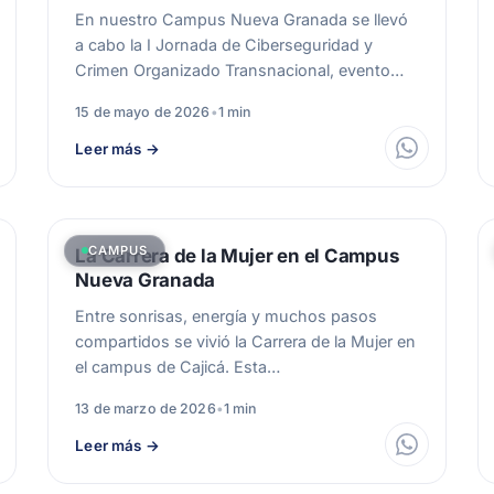
En nuestro Campus Nueva Granada se llevó
a cabo la I Jornada de Ciberseguridad y
Crimen Organizado Transnacional, evento
organizado…
15 de mayo de 2026
•
1 min
Leer más
→
CAMPUS
La Carrera de la Mujer en el Campus
Nueva Granada
Entre sonrisas, energía y muchos pasos
compartidos se vivió la Carrera de la Mujer en
el campus de Cajicá. Esta…
13 de marzo de 2026
•
1 min
Leer más
→