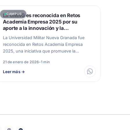
CAMPUS
La UMNG es reconocida en Retos
Academia Empresa 2025 por su
aporte a la innovación y la
sostenibilidad
La Universidad Militar Nueva Granada fue
reconocida en Retos Academia Empresa
2025, una iniciativa que promueve la
innovación, el diseño…
21 de enero de 2026
•
1 min
Leer más
→