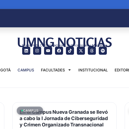
UMNG NOTICIAS
División de Comunicaciones, Publicaciones y Mercadeo
GOTÁ
CAMPUS
FACULTADES
INSTITUCIONAL
EDITOR
CAMPUS
En el Campus Nueva Granada se llevó
a cabo la I Jornada de Ciberseguridad
y Crimen Organizado Transnacional