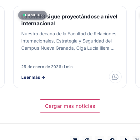
CAMPUS
La UMNG sigue proyectándose a nivel
internacional
Nuestra decana de la Facultad de Relaciones
Internacionales, Estrategia y Seguridad del
Campus Nueva Granada, Olga Lucía Illera,
viajó a…
25 de enero de 2026
•
1 min
Leer más
→
Cargar más noticias