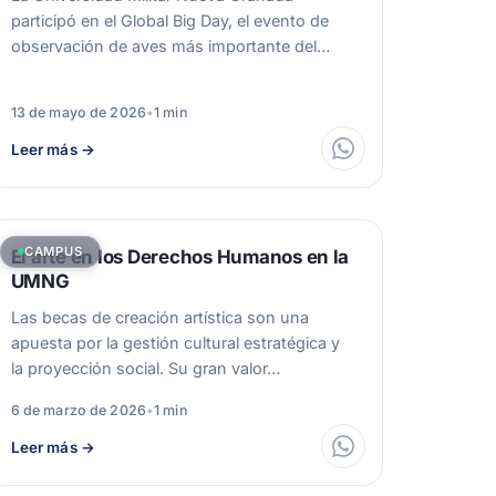
participó en el Global Big Day, el evento de
observación de aves más importante del…
13 de mayo de 2026
•
1 min
Leer más
→
CAMPUS
El arte en los Derechos Humanos en la
UMNG
Las becas de creación artística son una
apuesta por la gestión cultural estratégica y
la proyección social. Su gran valor…
6 de marzo de 2026
•
1 min
Leer más
→