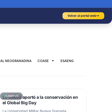
Volver al portal web
IAL NEOGRANADINA
COASE
ESAENG
CAMPUS
La UMNG aportó a la conservación en
el Global Big Day
La Universidad Militar Nueva Granada