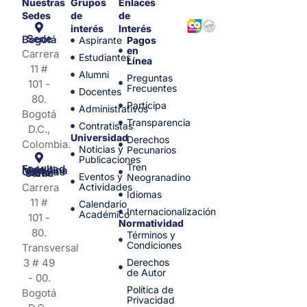
Nuestras
Grupos
Enlaces
Sedes
de
de
interés
Interés
Sede Bogotá
Aspirante
Pagos
en
Carrera
Estudiantes
Línea
11 #
Alumni
Preguntas
101 -
Frecuentes
Docentes
80.
Participa
Administrativos
Bogotá
Transparencia
Contratistas
D.C.,
Universidad
Derechos
Colombia.
Noticias y
Pecunarios
Publicaciones
Tren
Facultad de Medicina y Ciencias de la Salud
Eventos y
Neogranadino
Carrera
Actividades
Idiomas
11 #
Calendario
Internacionalización
Académico
101 -
Normatividad
80.
Términos y
Condiciones
Transversal
3 # 49
Derechos
de Autor
- 00.
Política de
Bogotá
Privacidad