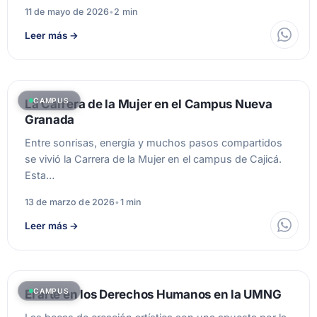
11 de mayo de 2026
•
2 min
Leer más
→
CAMPUS
La Carrera de la Mujer en el Campus Nueva
Granada
Entre sonrisas, energía y muchos pasos compartidos
se vivió la Carrera de la Mujer en el campus de Cajicá.
Esta…
13 de marzo de 2026
•
1 min
Leer más
→
CAMPUS
El arte en los Derechos Humanos en la UMNG