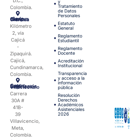
D.C.,
y
Tratamiento
Colombia.
de Datos
Personales
Sede Campus Nueva Granada
Estatuto
Kilómetro
General
2, vía
Reglamento
Cajicá
Estudiantil
-
Reglamento
Docente
Zipaquirá.
Cajicá,
Acreditación
Institucional
Cundinamarca,
Transparencia
Colombia.
y acceso a la
información
Centro de Experiencia y Orientación Villavicencio
pública
Carrera
Resolución
Derechos
30A #
Académicos
41B-
Asistenciales
39
2026
Villavicencio,
Meta,
Colombia.