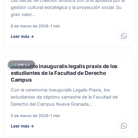
Las becas de creación artística son una apuesta por la
gestión cultural estratégica y la proyección social. Su
gran valor…
6 de marzo de 2026
•
1 min
Leer más
→
CAMPUS
Juramento inauguralis legalis praxis de los
estudiantes de la Facultad de Derecho
Campus
Con la ceremonia Inauguralis Legalis Praxis, los
estudiantes de séptimo semestre de la Facultad de
Derecho del Campus Nueva Granada…
5 de marzo de 2026
•
1 min
Leer más
→