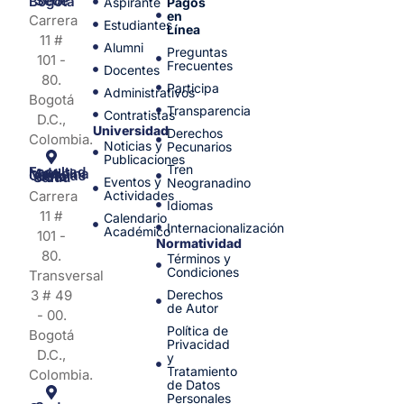
Sede Bogotá
Aspirante
Pagos
en
Carrera
Estudiantes
Línea
11 #
Alumni
Preguntas
101 -
Frecuentes
Docentes
80.
Participa
Administrativos
Bogotá
Transparencia
Contratistas
D.C.,
Universidad
Derechos
Colombia.
Noticias y
Pecunarios
Publicaciones
Tren
Facultad de Medicina y Ciencias de la Salud
Eventos y
Neogranadino
Carrera
Actividades
Idiomas
11 #
Calendario
Internacionalización
Académico
101 -
Normatividad
80.
Términos y
Condiciones
Transversal
3 # 49
Derechos
de Autor
- 00.
Política de
Bogotá
Privacidad
D.C.,
y
Tratamiento
Colombia.
de Datos
Personales