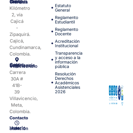
Sede Campus Nueva Granada
Estatuto
Kilómetro
General
2, vía
Reglamento
Cajicá
Estudiantil
-
Reglamento
Docente
Zipaquirá.
Cajicá,
Acreditación
Institucional
Cundinamarca,
Transparencia
Colombia.
y acceso a la
información
Centro de Experiencia y Orientación Villavicencio
pública
Carrera
Resolución
Derechos
30A #
Académicos
41B-
Asistenciales
39
2026
Villavicencio,
Meta,
Colombia.
Contacto
Horario de atención