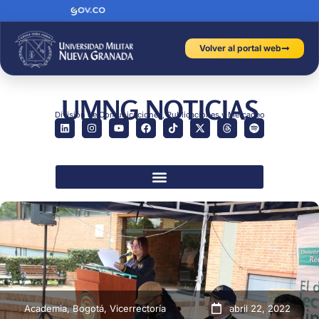
Volver al portal web
UMNG NOTICIAS
División de Comunicaciones, Publicaciones y Mercadeo
Academia
,
Bogotá
,
Vicerrectoría
abril 22, 2022