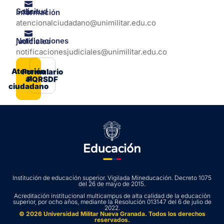
Solicitud de información
atencionalciudadano@unimilitar.edu.co
Notificaciones judiciales
notificacionesjudiciales@unimilitar.edu.co
Atención
Formulario
al
PQRSDF
ciudadano
Institución de educación superior. Vigilada Mineducación. Decreto 1075
del 26 de mayo de 2015.
Acreditación institucional multicampus de alta calidad de la educación
superior, por ocho años, mediante la Resolución 013147 del 6 de julio de
2022.
© 2026 Universidad Militar Nueva Granada. Todos los derechos
reservados.