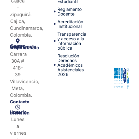
Cajicá
Estudiantil
-
Reglamento
Docente
Zipaquirá.
Cajicá,
Acreditación
Institucional
Cundinamarca,
Transparencia
Colombia.
y acceso a la
información
Centro de Experiencia y Orientación Villavicencio
pública
Carrera
Resolución
Derechos
30A #
Académicos
41B-
Asistenciales
39
2026
Villavicencio,
Meta,
Colombia.
Contacto
Horario de atención
Lunes
a
viernes,