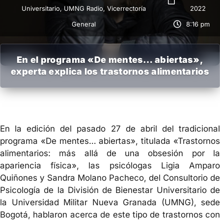
Universitario
,
UMNG Radio
,
Vicerrectoría
2022
General
8:16 pm
En el programa «De mentes… abiertas»,
experta explica
los trastornos alimentarios
En la edición del pasado 27 de abril del tradicional
programa «De mentes… abiertas», titulada «Trastornos
alimentarios: más allá de una obsesión por la
apariencia física», las psicólogas Ligia Amparo
Quiñones y Sandra Molano Pacheco, del Consultorio de
Psicología de la División de Bienestar Universitario de
la Universidad Militar Nueva Granada (UMNG), sede
Bogotá, hablaron acerca de este tipo de trastornos con