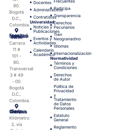
Frecuentes
Docentes
80.
Participa
Administrativos
Bogotá
Transparencia
Contratistas
D.C.,
Universidad
Derechos
Colombia.
Noticias y
Pecunarios
Publicaciones
Tren
Facultad de Medicina y Ciencias de la Salud
Eventos y
Neogranadino
Carrera
Actividades
Idiomas
11 #
Calendario
Internacionalización
Académico
101 -
Normatividad
80.
Términos y
Condiciones
Transversal
3 # 49
Derechos
de Autor
- 00.
Política de
Bogotá
Privacidad
D.C.,
y
Tratamiento
Colombia.
de Datos
Personales
Sede Campus Nueva Granada
Estatuto
Kilómetro
General
2, vía
Reglamento