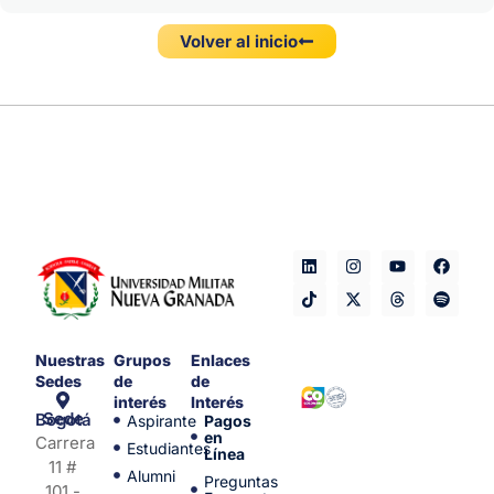
Volver al inicio
Nuestras
Grupos
Enlaces
Sedes
de
de
interés
Interés
Sede Bogotá
Aspirante
Pagos
en
Carrera
Estudiantes
Línea
11 #
Alumni
Preguntas
101 -