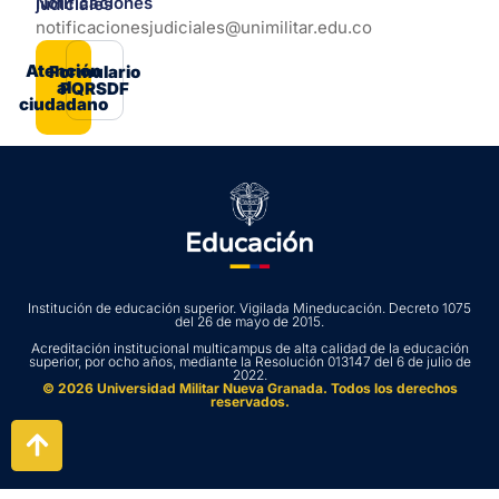
Notificaciones judiciales
notificacionesjudiciales@unimilitar.edu.co
Atención
Formulario
al
PQRSDF
ciudadano
Institución de educación superior. Vigilada Mineducación. Decreto 1075
del 26 de mayo de 2015.
Acreditación institucional multicampus de alta calidad de la educación
superior, por ocho años, mediante la Resolución 013147 del 6 de julio de
2022.
© 2026 Universidad Militar Nueva Granada. Todos los derechos
reservados.