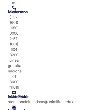
m.
Números telefonicos
(+57)
(601)
650
0000
(+57)
(601)
634
3200
Línea
gratuita
nacional:
01
8000
111019
Solicitud de información
atencionalciudadano@unimilitar.edu.co