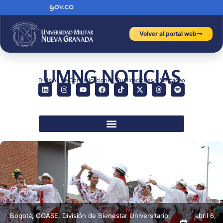
Volver al portal web
UMNG NOTICIAS
División de Comunicaciones, Publicaciones y Mercadeo
Bogotá
,
COASE
,
División de Bienestar Universitario
,
abril 6,