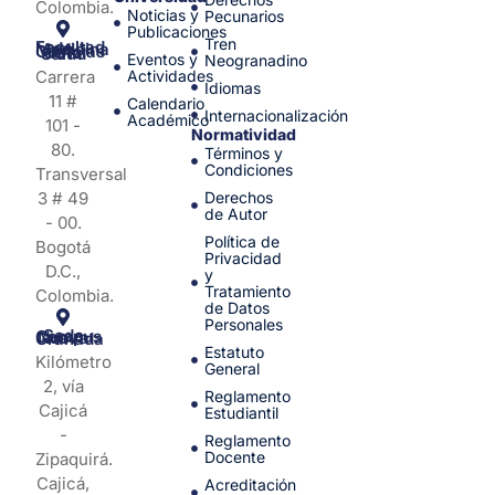
Colombia.
Noticias y
Pecunarios
Publicaciones
Tren
Facultad de Medicina y Ciencias de la Salud
Eventos y
Neogranadino
Carrera
Actividades
Idiomas
11 #
Calendario
Internacionalización
Académico
101 -
Normatividad
80.
Términos y
Condiciones
Transversal
3 # 49
Derechos
de Autor
- 00.
Política de
Bogotá
Privacidad
D.C.,
y
Tratamiento
Colombia.
de Datos
Personales
Sede Campus Nueva Granada
Estatuto
Kilómetro
General
2, vía
Reglamento
Cajicá
Estudiantil
-
Reglamento
Docente
Zipaquirá.
Cajicá,
Acreditación