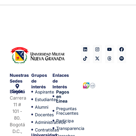
Nuestras
Grupos
Enlaces
Sedes
de
de
interés
Interés
Sede Bogotá
Aspirante
Pagos
en
Carrera
Estudiantes
Línea
11 #
Alumni
Preguntas
101 -
Frecuentes
Docentes
80.
Participa
Administrativos
Bogotá
Transparencia
Contratistas
D.C.,
Universidad
Derechos