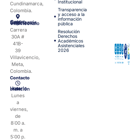
Institucional
Cundinamarca,
Transparencia
Colombia.
y acceso a la
información
Centro de Experiencia y Orientación Villavicencio
pública
Carrera
Resolución
Derechos
30A #
Académicos
41B-
Asistenciales
39
2026
Villavicencio,
Meta,
Colombia.
Contacto
Horario de atención
Lunes
a
viernes,
de
8:00 a.
m. a
5:00 p.