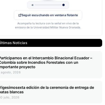
Seguir escuchando en ventana flotante
Acompaña tu lectura con la señal en vivo de la
emisora de la Universidad Militar Nueva Granada.
Últimas Noticias
Participamos en el Intercambio Binacional Ecuador –
Colombia sobre Incendios Forestales con un
importante proyecto
1 agosto, 2026
Vigesimosexta edición de la ceremonia de entrega de
batas blancas
30 julio, 2026