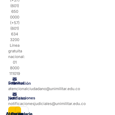
(+57)
(601)
650
0000
(+57)
(601)
634
3200
Línea
gratuita
nacional:
01
8000
111019
Solicitud de información
atencionalciudadano@unimilitar.edu.co
Notificaciones judiciales
notificacionesjudiciales@unimilitar.edu.co
Atención
Formulario