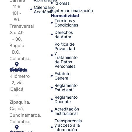
Carrera
Idiomas
11 #
Calendario
Internacionalización
Académico
101 -
Normatividad
80.
Términos y
Condiciones
Transversal
3 # 49
Derechos
de Autor
- 00.
Política de
Bogotá
Privacidad
D.C.,
y
Tratamiento
Colombia.
de Datos
Personales
Sede Campus Nueva Granada
Estatuto
Kilómetro
General
2, vía
Reglamento
Cajicá
Estudiantil
-
Reglamento
Docente
Zipaquirá.
Cajicá,
Acreditación
Institucional
Cundinamarca,
Transparencia
Colombia.
y acceso a la
información