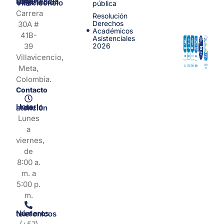
Centro de Experiencia y Orientación Villavicencio
pública
Carrera
Resolución
Derechos
30A #
Académicos
41B-
Asistenciales
39
2026
Villavicencio,
Meta,
Colombia.
Contacto
Horario de atención
Lunes
a
viernes,
de
8:00 a.
m. a
5:00 p.
m.
Números telefonicos