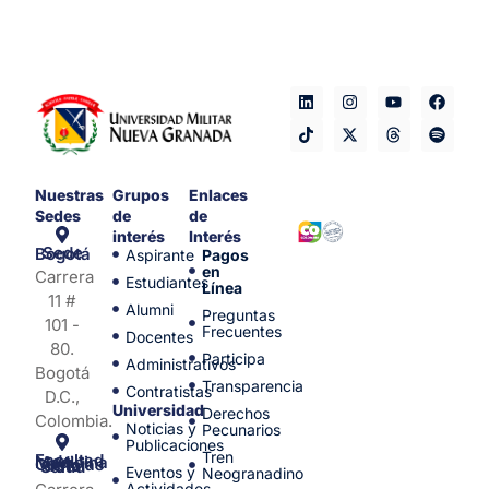
Nuestras
Grupos
Enlaces
Sedes
de
de
interés
Interés
Sede Bogotá
Aspirante
Pagos
en
Carrera
Estudiantes
Línea
11 #
Alumni
Preguntas
101 -
Frecuentes
Docentes
80.
Participa
Administrativos
Bogotá
Transparencia
Contratistas
D.C.,
Universidad
Derechos
Colombia.
Noticias y
Pecunarios
Publicaciones
Tren
Facultad de Medicina y Ciencias de la Salud
Eventos y
Neogranadino
Actividades