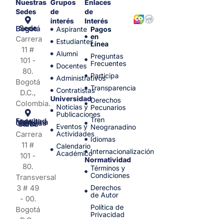
Nuestras
Grupos
Enlaces
Sedes
de
de
interés
Interés
Sede Bogotá
Aspirante
Pagos
en
Carrera
Estudiantes
Línea
11 #
Alumni
Preguntas
101 -
Frecuentes
Docentes
80.
Participa
Administrativos
Bogotá
Transparencia
Contratistas
D.C.,
Universidad
Derechos
Colombia.
Noticias y
Pecunarios
Publicaciones
Tren
Facultad de Medicina y Ciencias de la Salud
Eventos y
Neogranadino
Carrera
Actividades
Idiomas
11 #
Calendario
Internacionalización
Académico
101 -
Normatividad
80.
Términos y
Condiciones
Transversal
3 # 49
Derechos
de Autor
- 00.
Política de
Bogotá
Privacidad