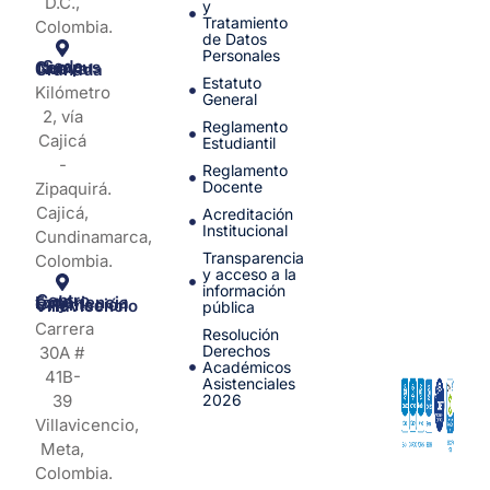
D.C.,
y
Tratamiento
Colombia.
de Datos
Personales
Sede Campus Nueva Granada
Estatuto
Kilómetro
General
2, vía
Reglamento
Cajicá
Estudiantil
-
Reglamento
Docente
Zipaquirá.
Cajicá,
Acreditación
Institucional
Cundinamarca,
Transparencia
Colombia.
y acceso a la
información
Centro de Experiencia y Orientación Villavicencio
pública
Carrera
Resolución
Derechos
30A #
Académicos
41B-
Asistenciales
39
2026
Villavicencio,
Meta,
Colombia.