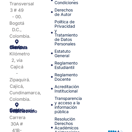
Condiciones
Transversal
3 # 49
Derechos
de Autor
- 00.
Política de
Bogotá
Privacidad
D.C.,
y
Tratamiento
Colombia.
de Datos
Personales
Sede Campus Nueva Granada
Estatuto
Kilómetro
General
2, vía
Reglamento
Cajicá
Estudiantil
-
Reglamento
Docente
Zipaquirá.
Cajicá,
Acreditación
Institucional
Cundinamarca,
Transparencia
Colombia.
y acceso a la
información
Centro de Experiencia y Orientación Villavicencio
pública
Carrera
Resolución
Derechos
30A #
Académicos
41B-