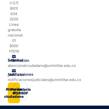
(+57)
(601)
634
3200
Línea
gratuita
nacional:
01
8000
111019
Solicitud de información
atencionalciudadano@unimilitar.edu.co
Notificaciones judiciales
notificacionesjudiciales@unimilitar.edu.co
Atención
Formulario
al
PQRSDF
ciudadano