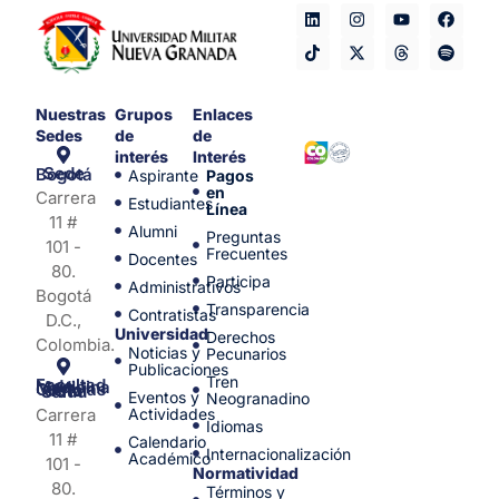
Nuestras
Grupos
Enlaces
Sedes
de
de
interés
Interés
Sede Bogotá
Aspirante
Pagos
en
Carrera
Estudiantes
Línea
11 #
Alumni
Preguntas
101 -
Frecuentes
Docentes
80.
Participa
Administrativos
Bogotá
Transparencia
Contratistas
D.C.,
Universidad
Derechos
Colombia.
Noticias y
Pecunarios
Publicaciones
Tren
Facultad de Medicina y Ciencias de la Salud
Eventos y
Neogranadino
Carrera
Actividades
Idiomas
11 #
Calendario
Internacionalización
Académico
101 -
Normatividad
80.
Términos y