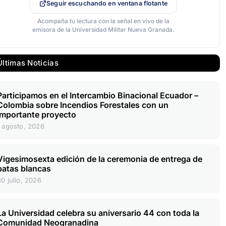
Seguir escuchando en ventana flotante
Acompaña tu lectura con la señal en vivo de la
emisora de la Universidad Militar Nueva Granada.
Últimas Noticias
Participamos en el Intercambio Binacional Ecuador –
Colombia sobre Incendios Forestales con un
importante proyecto
1 agosto, 2026
Vigesimosexta edición de la ceremonia de entrega de
batas blancas
30 julio, 2026
La Universidad celebra su aniversario 44 con toda la
Comunidad Neogranadina