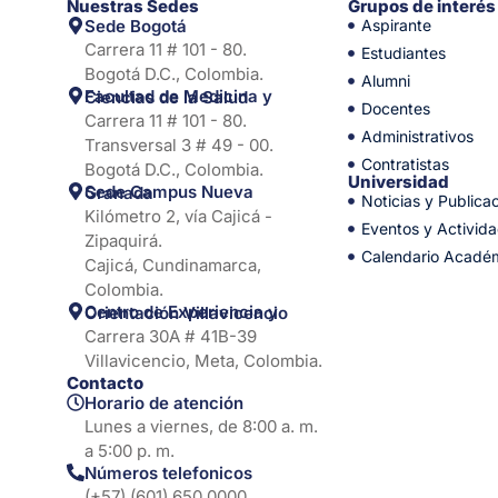
Nuestras Sedes
Grupos de interés
Sede Bogotá
Aspirante
Carrera 11 # 101 - 80.
Estudiantes
Bogotá D.C., Colombia.
Alumni
Facultad de Medicina y Ciencias de la Salud
Docentes
Carrera 11 # 101 - 80.
Administrativos
Transversal 3 # 49 - 00.
Contratistas
Bogotá D.C., Colombia.
Universidad
Sede Campus Nueva Granada
Noticias y Publica
Kilómetro 2, vía Cajicá -
Eventos y Activid
Zipaquirá.
Calendario Acadé
Cajicá, Cundinamarca,
Colombia.
Centro de Experiencia y Orientación Villavicencio
Carrera 30A # 41B-39
Villavicencio, Meta, Colombia.
Contacto
Horario de atención
Lunes a viernes, de 8:00 a. m.
a 5:00 p. m.
Números telefonicos
(+57) (601) 650 0000