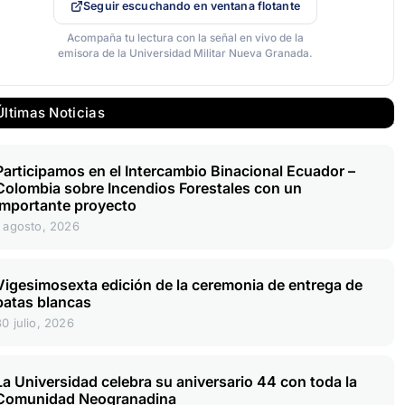
Seguir escuchando en ventana flotante
Acompaña tu lectura con la señal en vivo de la
emisora de la Universidad Militar Nueva Granada.
Últimas Noticias
Participamos en el Intercambio Binacional Ecuador –
Colombia sobre Incendios Forestales con un
importante proyecto
1 agosto, 2026
Vigesimosexta edición de la ceremonia de entrega de
batas blancas
30 julio, 2026
La Universidad celebra su aniversario 44 con toda la
Comunidad Neogranadina