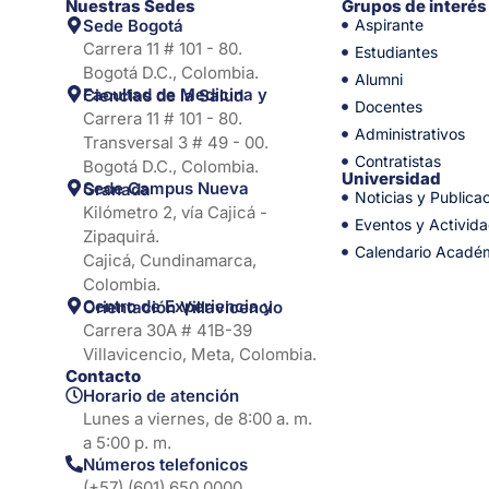
Nuestras Sedes
Grupos de interés
Sede Bogotá
Aspirante
Carrera 11 # 101 - 80.
Estudiantes
Bogotá D.C., Colombia.
Alumni
Facultad de Medicina y Ciencias de la Salud
Docentes
Carrera 11 # 101 - 80.
Administrativos
Transversal 3 # 49 - 00.
Contratistas
Bogotá D.C., Colombia.
Universidad
Sede Campus Nueva Granada
Noticias y Publica
Kilómetro 2, vía Cajicá -
Eventos y Activid
Zipaquirá.
Calendario Acadé
Cajicá, Cundinamarca,
Colombia.
Centro de Experiencia y Orientación Villavicencio
Carrera 30A # 41B-39
Villavicencio, Meta, Colombia.
Contacto
Horario de atención
Lunes a viernes, de 8:00 a. m.
a 5:00 p. m.
Números telefonicos
(+57) (601) 650 0000